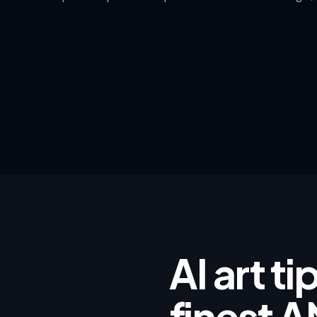
AI art t
finest A