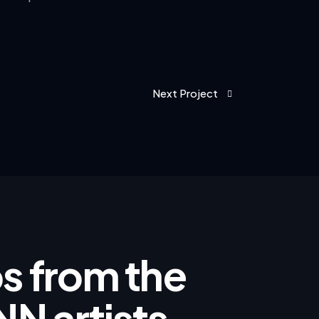
Next Project
ips from the
NN artists.