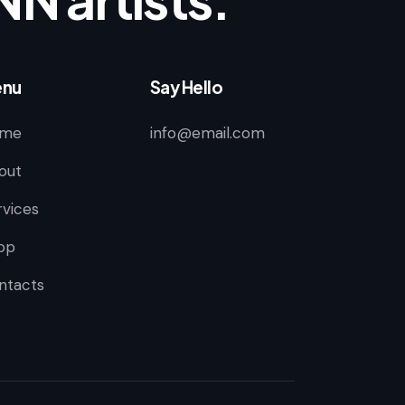
nu
Say Hello
me
info@email.com
out
rvices
op
ntacts