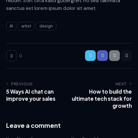
rebum. Stet clita kasd gubergren, no sea takimata
sanctus est lorem ipsum dolor sit amet.
AI
artist
design
0
PREVIOUS
NEXT
5 Ways AI chat can
How to build the
improve your sales
ultimate tech stack for
growth
Leave a comment