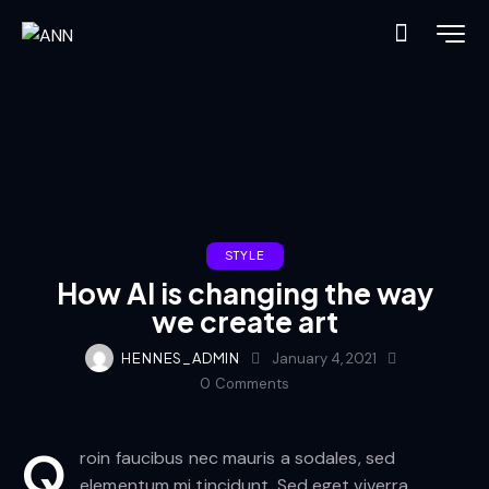
STYLE
How AI is changing the way
we create art
HENNES_ADMIN
January 4, 2021
0
Comments
Q
roin faucibus nec mauris a sodales, sed
elementum mi tincidunt. Sed eget viverra