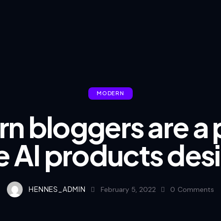
MODERN
n bloggers are a p
e AI products des
HENNES_ADMIN
February 5, 2022
0
Comments