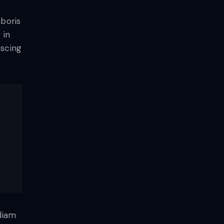
aboris
 in
iscing
diam