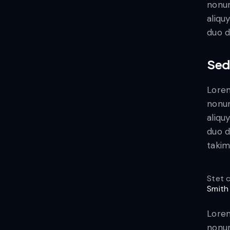
nonum
aliqu
duo d
Sed
Lorem
nonum
aliqu
duo d
takim
Stet 
Smith
Lorem
nonum