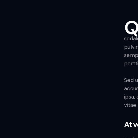
sodal
pulvi
sempe
portt
Sed u
accus
ipsa,
vitae
At 