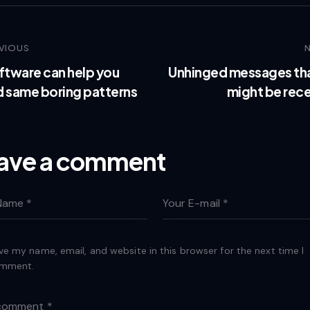
VIOUS
oftware can help you
Unhinged messages th
d same boring patterns
might be rece
ave a comment
ve my name, email, and website in this browser for the next time I
mment.