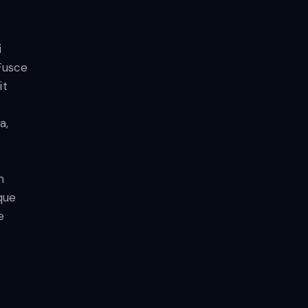
i
 Fusce
it
a,
m
que
e