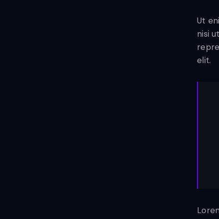
Ut en
nisi 
repre
elit.
Lorem