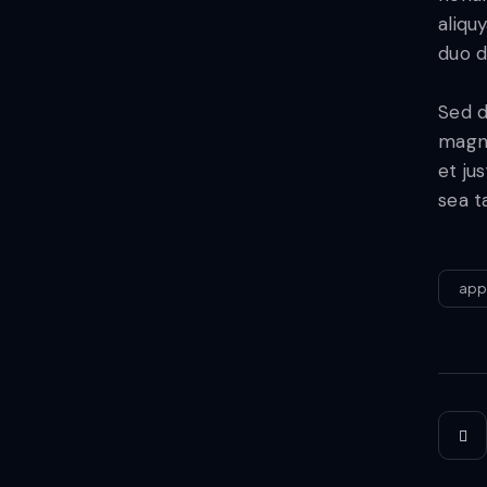
aliqu
duo d
Sed d
magna
et ju
sea t
ap