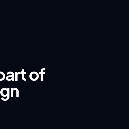
art of
ign