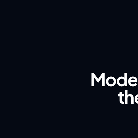
Moder
th