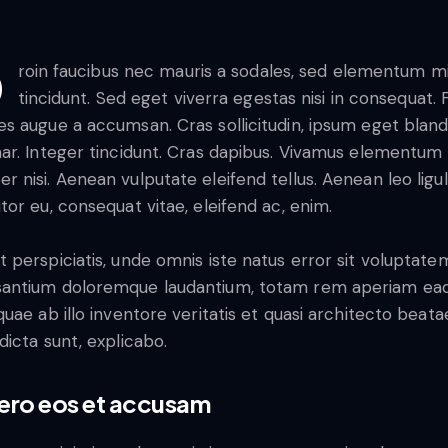
Q
roin faucibus nec mauris a sodales, sed elementum m
tincidunt. Sed eget viverra egestas nisi in consequat.
es augue a accumsan. Cras sollicitudin, ipsum eget bland
nar. Integer tincidunt. Cras dapibus. Vivamus elementum
r nisi. Aenean vulputate eleifend tellus. Aenean leo ligul
itor eu, consequat vitae, eleifend ac, enim.
t perspiciatis, unde omnis iste natus error sit voluptate
antium doloremque laudantium, totam rem aperiam ea
 quae ab illo inventore veritatis et quasi architecto beata
 dicta sunt, explicabo.
vero eos et accusam