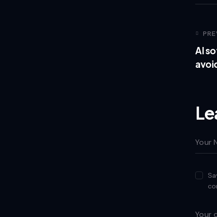
PRE
AI s
avoi
Le
Sa
co