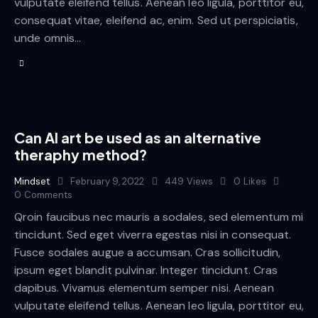
vulputate eleifend tellus. Aenean leo ligula, porttitor eu,
consequat vitae, eleifend ac, enim. Sed ut perspiciatis,
unde omnis…
Can AI art be used as an alternative
theraphy method?
Mindset
February 9, 2022
449
Views
0
Likes
0
Comments
Qroin faucibus nec mauris a sodales, sed elementum mi
tincidunt. Sed eget viverra egestas nisi in consequat.
Fusce sodales augue a accumsan. Cras sollicitudin,
ipsum eget blandit pulvinar. Integer tincidunt. Cras
dapibus. Vivamus elementum semper nisi. Aenean
vulputate eleifend tellus. Aenean leo ligula, porttitor eu,