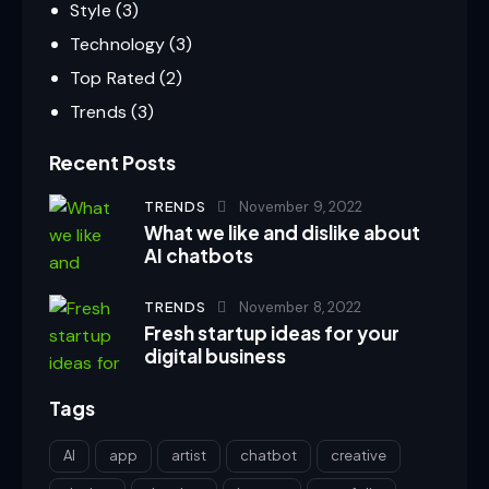
Style
(3)
Technology
(3)
Top Rated
(2)
Trends
(3)
Recent Posts
TRENDS
November 9, 2022
What we like and dislike about
AI chatbots
TRENDS
November 8, 2022
Fresh startup ideas for your
digital business
Tags
AI
app
artist
chatbot
creative